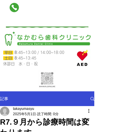
025-788-0118
南魚沼市六日町790-12カミムラビル1階
平日
8
:45~13:00 /
14:00~18:00
​ 土日
8
:45~13:45
​休診日 水・日・祝
記事
takayumasyu
2025年5月1日
読了時間: 0分
R7.９月から診療時間は変