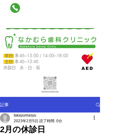
025-788-0118
南魚沼市六日町790-12カミムラビル1階
平日
8
:45~13:00 /
14:00~18:00
​ 土日
8
:45~13:45
​休診日 水・日・祝
記事
takayumasyu
2023年2月5日
読了時間: 0分
2月の休診日