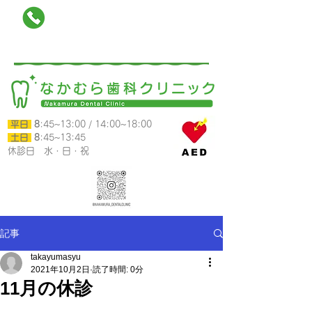
025-788-0118
南魚沼市六日町790-12カミムラビル1階
平日
8
:45~13:00 /
14:00~18:00
​ 土日
8
:45~13:45
​休診日 水・日・祝
記事
takayumasyu
2021年10月2日
読了時間: 0分
11月の休診